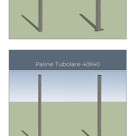
Paline Tubolare 40X40