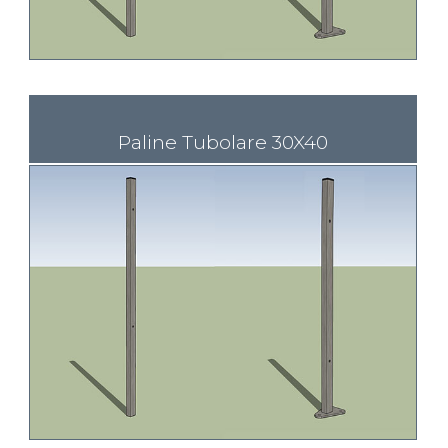
Paline Tubolare 30X40