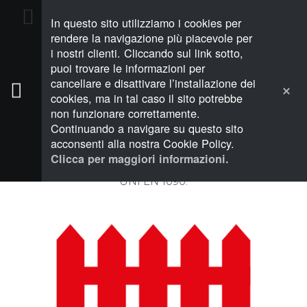
In questo sito utilizziamo i cookies per
PREVENTIVO (0)
rendere la navigazione più piacevole per
i nostri clienti. Cliccando sul link sotto,
puoi trovare le informazioni per
cancellare e disattivare l’installazione dei
cookies, ma in tal caso il sito potrebbe
non funzionare correttamente.
Recinzioni e Cancelli
Continuando a navigare su questo sito
acconsenti alla nostra Cookie Policy.
Tutti i nostri prodotti subiscono un controllo della
qualità e della finitura, sono realizzati con
Clicca per maggiori informazioni.
materiali certificati e costruiti secondo la normativa
UNI EN 1090.