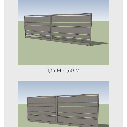
8,39 m
€ 669,59
€ 820,53
€ 1.107,24
1,45 m
4,39 m
€ 539,67
€ 619,16
1,34 M - 1,80 M
€ 773,79
1,45 m
5,39 m
€ 587,09
€ 685,72
€ 876,40