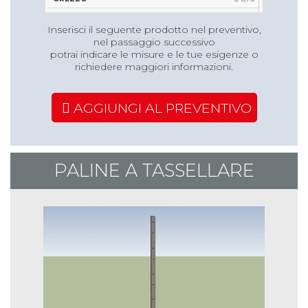
€ 9,18
€ 9,91
Inserisci il seguente prodotto nel preventivo,
€ 12,43
€ 13,22
nel passaggio successivo
potrai indicare le misure e le tue esigenze o
richiedere maggiori informazioni.
1,70 m
€ 6,27
AGGIUNGI AL PREVENTIVO
€ 10,28
€ 13,61
2,05 m
PALINE A TASSELLARE
€ 6,98
€ 11,81
€ 15,27