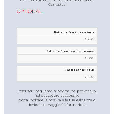
Contattaci
€ 569,94
OPTIONAL
€ 665,47
€ 839,96
1,20 m
Battente fine‐corsa a terra
6,39 m
€ 25,00
€ 593,84
€ 705,29
Battente fine‐corsa per colonna
€ 911,93
€ 50,00
1,20 m
Piastra con n° 4 rulli
8,39 m
€ 85,00
€ 667,17
€ 815,68
Inserisci il seguente prodotto nel preventivo,
nel passaggio successivo
€ 1.088,37
potrai indicare le misure e le tue esigenze o
richiedere maggiori informazioni.
1,34 m