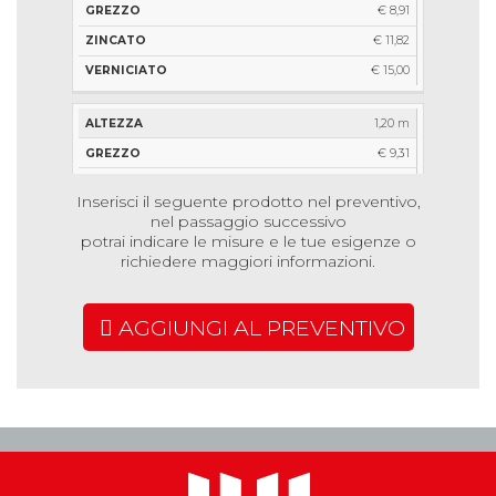
€ 8,91
€ 9,20
€ 11,82
€ 12,45
€ 15,00
€ 15,67
1,20 m
1,80 m
€ 9,31
€ 10,15
€ 12,70
€ 14,52
Inserisci il seguente prodotto nel preventivo,
€ 15,94
€ 17,90
nel passaggio successivo
potrai indicare le misure e le tue esigenze o
richiedere maggiori informazioni.
1,45 m
€ 9,82
AGGIUNGI AL PREVENTIVO
€ 13,79
€ 17,12
1,80 m
€ 11,03
€ 16,42