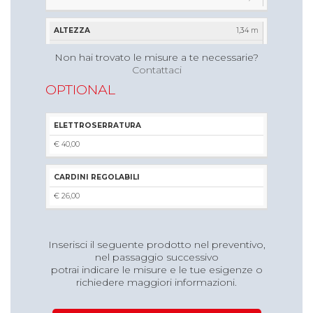
1,34 m
1,04 m
Non hai trovato le misure a te necessarie?
Contattaci
€ 248,34
OPTIONAL
€ 270,59
€ 310,15
ELETTROSERRATURA
1,45 m
€ 40,00
1,04 m
€ 262,95
CARDINI REGOLABILI
€ 285,74
€ 26,00
€ 326,69
Inserisci il seguente prodotto nel preventivo,
1,80 m
nel passaggio successivo
1,04 m
potrai indicare le misure e le tue esigenze o
richiedere maggiori informazioni.
€ 280,12
€ 315,30