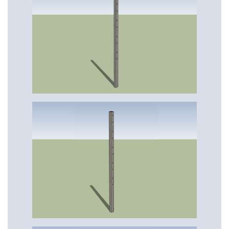
€ 755,49
€ 896,41
€ 1.192,77