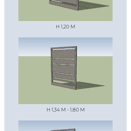
1,45 m
1,00 m
€ 43,84
H 1,20 M
€ 57,94
€ 80,44
1,45 m
2,00 m
€ 68,91
€ 97,11
€ 142,11
1,80 m
1,00 m
H 1,34 M - 1,80 M
€ 48,43
€ 65,46
€ 88,60