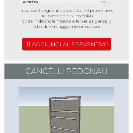
1,00 m
Inserisci il seguente prodotto nel preventivo,
2,00 m
nel passaggio successivo
€ 50,84
potrai indicare le misure e le tue esigenze o
richiedere maggiori informazioni.
€ 69,64
€ 102,48
AGGIUNGI AL PREVENTIVO
1,20 m
1,00 m
€ 39,25
CANCELLI PEDONALI
€ 50,42
€ 69,47
1,20 m
2,00 m
€ 59,73
€ 82,06
€ 120,17