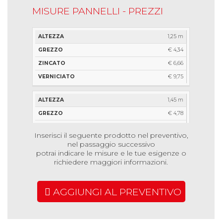
MISURE PANNELLI - PREZZI
ALTEZZA
GREZZO
ZINCATO
VERNICIATO
1,25 m
€ 4,34
€ 6,66
€ 9,75
1,45 m
€ 4,78
€ 7,47
Inserisci il seguente prodotto nel preventivo,
€ 10,62
nel passaggio successivo
potrai indicare le misure e le tue esigenze o
richiedere maggiori informazioni.
1,70 m
€ 5,24
AGGIUNGI AL PREVENTIVO
€ 8,40
€ 11,61