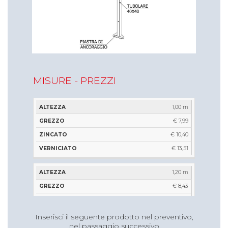
MISURE - PREZZI
ALTEZZA
GREZZO
ZINCATO
VERNICIATO
1,00 m
€ 7,99
€ 10,40
€ 13,51
1,20 m
€ 8,43
€ 11,22
€ 14,38
Inserisci il seguente prodotto nel preventivo,
nel passaggio successivo