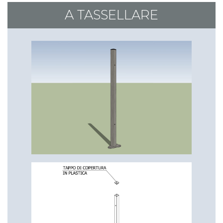
2,05 m
A TASSELLARE
€ 5,93
€ 9,60
€ 12,90
2,25 m
€ 6,42
€ 10,60
€ 13,96