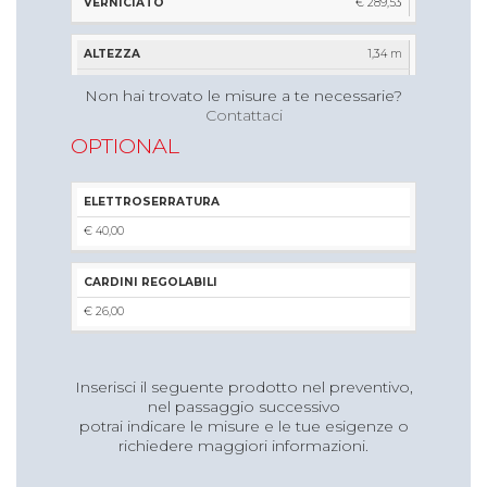
€ 289,53
1,34 m
1,01 m
Non hai trovato le misure a te necessarie?
Contattaci
€ 235,30
OPTIONAL
€ 255,33
€ 292,76
ELETTROSERRATURA
1,45 m
€ 40,00
1,01 m
€ 249,91
CARDINI REGOLABILI
€ 270,48
€ 26,00
€ 309,40
Inserisci il seguente prodotto nel preventivo,
1,80 m
nel passaggio successivo
1,01 m
potrai indicare le misure e le tue esigenze o
richiedere maggiori informazioni.
€ 264,15
€ 289,10