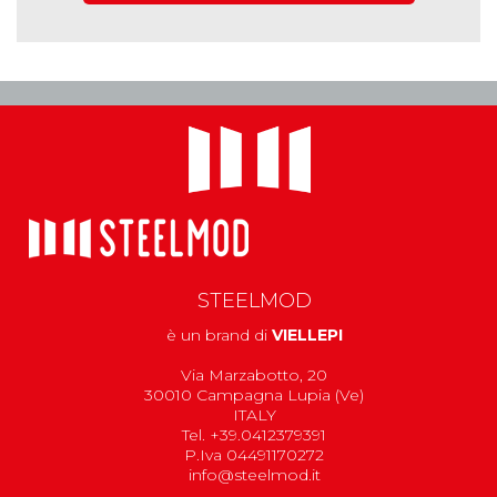
€ 1.201,11
€ 644,14
€ 784,10
1,45 m
5,98 m
€ 637,27
€ 742,39
€ 949,06
1,80 m
STEELMOD
4,04 m
è un brand di
VIELLEPI
€ 594,15
€ 675,47
Via Marzabotto, 20
30010 Campagna Lupia (Ve)
€ 898,68
ITALY
Tel. +39.0412379391
1,80 m
P.Iva 04491170272
info@steelmod.it
5,98 m