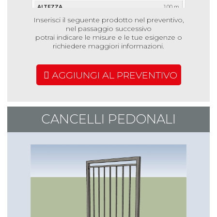
1,00 m
Inserisci il seguente prodotto nel preventivo,
2,00 m
nel passaggio successivo
€ 32,67
potrai indicare le misure e le tue esigenze o
richiedere maggiori informazioni.
€ 47,16
€ 75,68
AGGIUNGI AL PREVENTIVO
1,20 m
1,00 m
€ 17,91
CANCELLI PEDONALI
€ 25,53
€ 41,91
1,20 m
2,00 m
€ 34,77
€ 51,55
€ 84,53