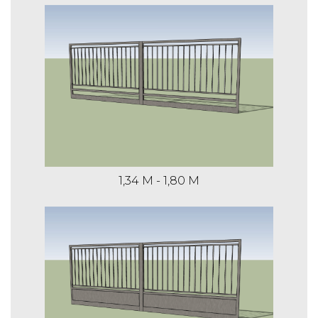
1,34 m
8,24 m
€ 620,59
€ 707,74
€ 1.031,36
1,45 m
4,33 m
€ 515,17
€ 589,36
1,34 M - 1,80 M
€ 735,85
1,45 m
5,30 m
€ 549,55
€ 640,66
€ 821,07