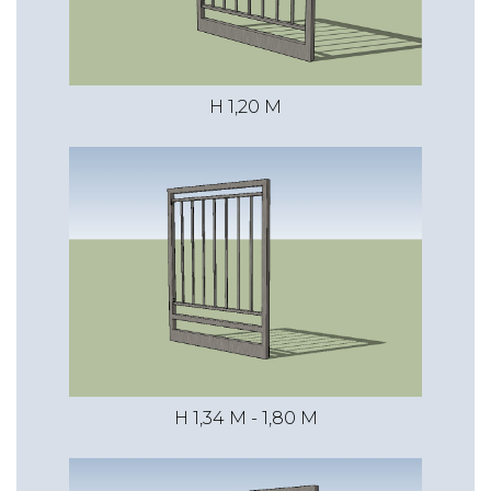
1,45 m
1,00 m
€ 19,05
H 1,20 M
€ 27,93
€ 47,08
1,45 m
2,00 m
€ 37,39
€ 57,03
€ 95,60
2,00 m
1,00 m
H 1,34 M - 1,80 M
€ 21,57
€ 33,21