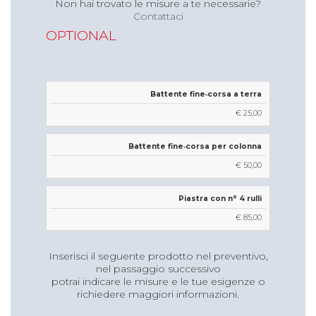
Non hai trovato le misure a te necessarie?
Contattaci
€ 532,40
OPTIONAL
€ 620,41
€ 784,63
1,20 m
Battente fine‐corsa a terra
6,30 m
€ 25,00
€ 557,09
€ 660,59
Battente fine‐corsa per colonna
€ 855,02
€ 50,00
1,20 m
Piastra con n° 4 rulli
8,24 m
€ 85,00
€ 618,17
€ 756,08
Inserisci il seguente prodotto nel preventivo,
nel passaggio successivo
€ 1.012,49
potrai indicare le misure e le tue esigenze o
richiedere maggiori informazioni.
1,34 m