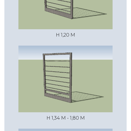
€ 94,01
1,45 m
1,00 m
€ 25,24
H 1,20 M
€ 35,49
€ 58,34
1,45 m
2,00 m
€ 42,29
€ 60,55
€ 105,51
2,00 m
1,00 m
H 1,34 M - 1,80 M
€ 30,22
€ 43,44