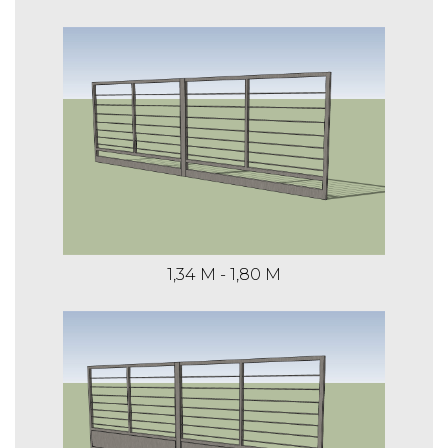
1,34 m
8,24 m
€ 638,59
€ 796,81
€ 1.094,12
1,45 m
4,33 m
€ 524,17
€ 607,30
1,34 M - 1,80 M
€ 767,23
1,45 m
5,30 m
€ 563,86
€ 667,75
€ 865,28