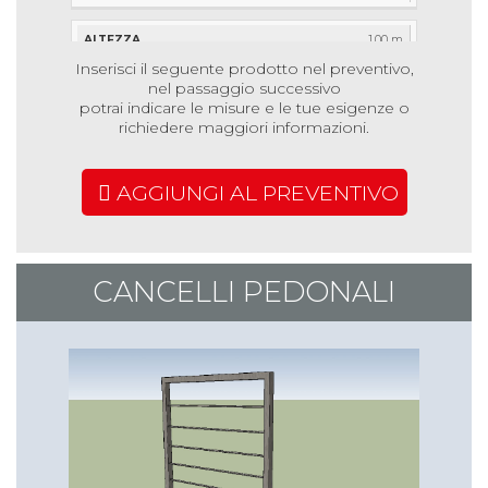
1,00 m
Inserisci il seguente prodotto nel preventivo,
2,00 m
nel passaggio successivo
€ 37,35
potrai indicare le misure e le tue esigenze o
richiedere maggiori informazioni.
€ 51,83
€ 85,41
AGGIUNGI AL PREVENTIVO
1,20 m
1,00 m
€ 23,20
CANCELLI PEDONALI
€ 32,26
€ 51,90
1,20 m
2,00 m
€ 39,12
€ 55,35