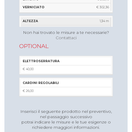
€ 302,36
1,34 m
1,01 m
Non hai trovato le misure a te necessarie?
Contattaci
€ 240,61
OPTIONAL
€ 264,48
€ 305,59
ELETTROSERRATURA
1,45 m
€ 40,00
1,01 m
€ 255,22
CARDINI REGOLABILI
€ 279,63
€ 26,00
€ 322,23
Inserisci il seguente prodotto nel preventivo,
1,80 m
nel passaggio successivo
1,01 m
potrai indicare le misure e le tue esigenze o
richiedere maggiori informazioni.
€ 271,86