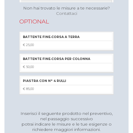
5,30 m
Non hai trovato le misure a te necessarie?
Contattaci
€ 546,71
OPTIONAL
€ 647,50
€ 828,84
BATTENTE FINE‐CORSA A TERRA
1,20 m
€ 25,00
6,30 m
€ € 570,59
BATTENTE FINE‐CORSA PER COLONNA
€ 687,50
€ 50,00
€ 902,12
PIASTRA CON N° 4 RULLI
1,20 m
€ 85,00
8,24 m
€ 636,17
Inserisci il seguente prodotto nel preventivo,
€ 791,96
nel passaggio successivo
€ 1.075,25
potrai indicare le misure e le tue esigenze o
richiedere maggiori informazioni.