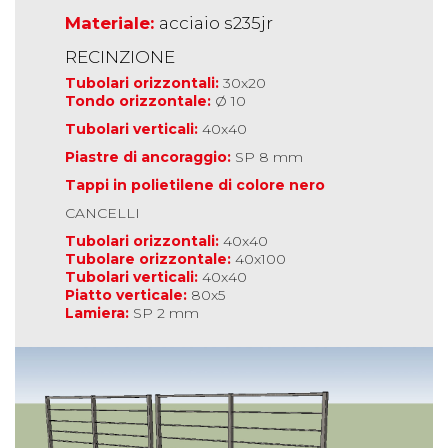
Materiale:
acciaio s235jr
RECINZIONE
Tubolari orizzontali:
30x20
Tondo orizzontale:
Ø 10
Tubolari verticali:
40x40
Piastre di ancoraggio:
SP 8 mm
Tappi in polietilene di colore nero
CANCELLI
Tubolari orizzontali:
40x40
Tubolare orizzontale:
40x100
Tubolari verticali:
40x40
Piatto verticale:
80x5
Lamiera:
SP 2 mm