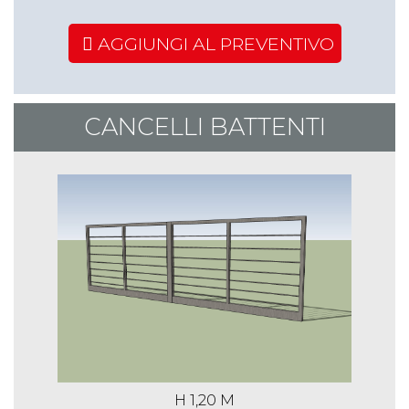
1,34 m
4,33 m
AGGIUNGI AL PREVENTIVO
€ 509,02
€ 591,06
€ 745,09
CANCELLI BATTENTI
1,34 m
5,30 m
€ 548,44
€ 650,97
€ 841,38
1,34 m
6,30 m
€ 572,32
€ 690,96
€ 916,19
H 1,20 M